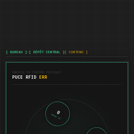
[ BUREAU ]
>
[ DÉPÔT CENTRAL ]
[ CONTENU ]
ANALYSE DU CONTENU PHYSIQUE
PUCE RFID
ERR
0
MASSE (G)