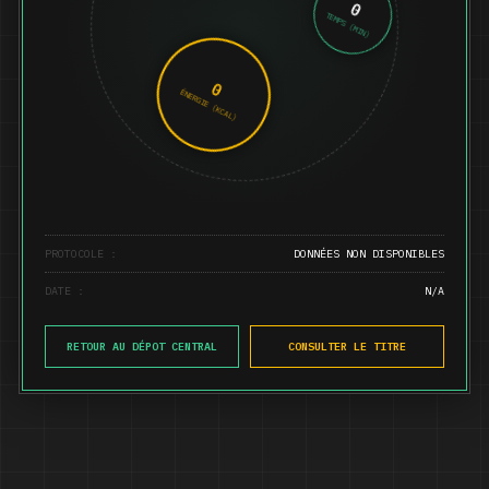
0
TEMPS (MIN)
0
ÉNERGIE (KCAL)
PROTOCOLE :
DONNÉES NON DISPONIBLES
DATE :
N/A
RETOUR AU DÉPOT CENTRAL
CONSULTER LE TITRE