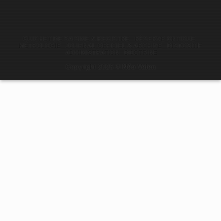
GUICHET DE SAISINE & REGISTRE
RÉSERVE ONTIQUE
MÉTROLOGIE
JOURNAL OFFICIEL & ARCHIVE
DISPOSITIF
ADMINISTRATION
DOCTRINE
Copyright 2026 ©
Néo Valen