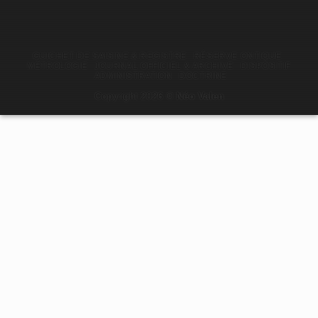
GUICHET DE SAISINE & REGISTRE
RÉSERVE ONTIQUE
MÉTROLOGIE
JOURNAL OFFICIEL & ARCHIVE
DISPOSITIF
ADMINISTRATION
DOCTRINE
Copyright 2026 ©
Néo Valen