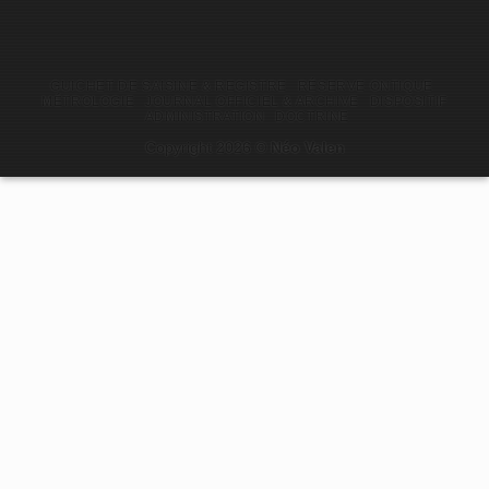
GUICHET DE SAISINE & REGISTRE
RÉSERVE ONTIQUE
MÉTROLOGIE
JOURNAL OFFICIEL & ARCHIVE
DISPOSITIF
ADMINISTRATION
DOCTRINE
Copyright 2026 ©
Néo Valen