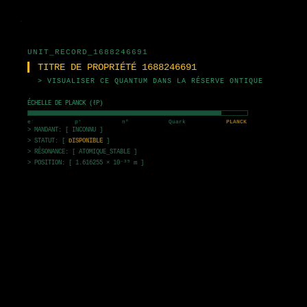
UNIT_RECORD_1688246691
TITRE DE PROPRIÉTÉ 1688246691
> VISUALISER CE QUANTUM DANS LA RÉSERVE ONTIQUE
ÉCHELLE DE PLANCK (ℓP)
e⁻
p⁺
n⁰
Quark
PLANCK
> MANDANT: [ INCONNU ]
> STATUT: [
DISPONIBLE
]
> RÉSONANCE: [ ATOMIQUE_STABLE ]
> POSITION: [ 1.616255 × 10⁻³⁵ m ]