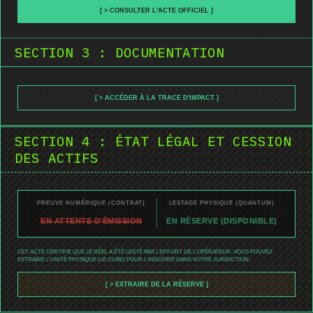
[ > CONSULTER L'ACTE OFFICIEL ]
SECTION 3 : DOCUMENTATION
[ > ACCÉDER À LA TRACE D'IMPACT ]
SECTION 4 : ÉTAT LÉGAL ET CESSION
DES ACTIFS
PREUVE NUMÉRIQUE (CONTRAT)
LESTAGE PHYSIQUE (QUANTUM)
EN ATTENTE D'ÉMISSION
EN RÉSERVE (DISPONIBLE)
CET ACTE CERTIFIE QUE LE RÉEL A ÉTÉ LESTÉ PAR L'EFFORT DE L'OPÉRATEUR. VOUS POUVEZ
EXTRAIRE L'UNITÉ PHYSIQUE (LE CUBE) POUR L'INSCRIRE DANS VOTRE JURIDICTION.
[ > EXTRAIRE DE LA RÉSERVE ]