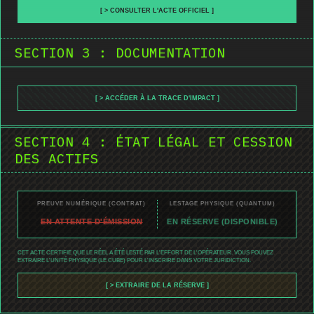
[ > CONSULTER L'ACTE OFFICIEL ]
SECTION 3 : DOCUMENTATION
[ > ACCÉDER À LA TRACE D'IMPACT ]
SECTION 4 : ÉTAT LÉGAL ET CESSION
DES ACTIFS
PREUVE NUMÉRIQUE (CONTRAT)
LESTAGE PHYSIQUE (QUANTUM)
EN ATTENTE D'ÉMISSION
EN RÉSERVE (DISPONIBLE)
CET ACTE CERTIFIE QUE LE RÉEL A ÉTÉ LESTÉ PAR L'EFFORT DE L'OPÉRATEUR. VOUS POUVEZ
EXTRAIRE L'UNITÉ PHYSIQUE (LE CUBE) POUR L'INSCRIRE DANS VOTRE JURIDICTION.
[ > EXTRAIRE DE LA RÉSERVE ]