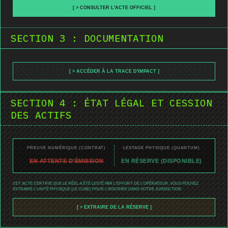
[ > CONSULTER L'ACTE OFFICIEL ]
SECTION 3 : DOCUMENTATION
[ > ACCÉDER À LA TRACE D'IMPACT ]
SECTION 4 : ÉTAT LÉGAL ET CESSION
DES ACTIFS
PREUVE NUMÉRIQUE (CONTRAT)
LESTAGE PHYSIQUE (QUANTUM)
EN ATTENTE D'ÉMISSION
EN RÉSERVE (DISPONIBLE)
CET ACTE CERTIFIE QUE LE RÉEL A ÉTÉ LESTÉ PAR L'EFFORT DE L'OPÉRATEUR. VOUS POUVEZ
EXTRAIRE L'UNITÉ PHYSIQUE (LE CUBE) POUR L'INSCRIRE DANS VOTRE JURIDICTION.
[ > EXTRAIRE DE LA RÉSERVE ]