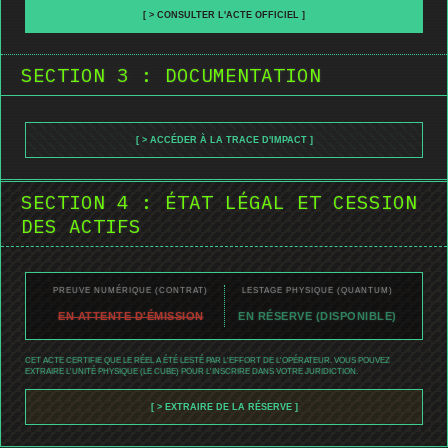
[ > CONSULTER L'ACTE OFFICIEL ]
SECTION 3 : DOCUMENTATION
[ > ACCÉDER À LA TRACE D'IMPACT ]
SECTION 4 : ÉTAT LÉGAL ET CESSION
DES ACTIFS
PREUVE NUMÉRIQUE (CONTRAT)
LESTAGE PHYSIQUE (QUANTUM)
EN ATTENTE D'ÉMISSION
EN RÉSERVE (DISPONIBLE)
CET ACTE CERTIFIE QUE LE RÉEL A ÉTÉ LESTÉ PAR L'EFFORT DE L'OPÉRATEUR. VOUS POUVEZ
EXTRAIRE L'UNITÉ PHYSIQUE (LE CUBE) POUR L'INSCRIRE DANS VOTRE JURIDICTION.
[ > EXTRAIRE DE LA RÉSERVE ]